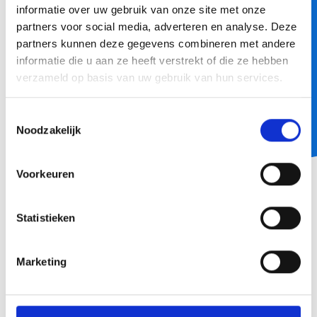
informatie over uw gebruik van onze site met onze
partners voor social media, adverteren en analyse. Deze
partners kunnen deze gegevens combineren met andere
KPN opnieuw beste netwerk
informatie die u aan ze heeft verstrekt of die ze hebben
Als excellence partner van KPN zijn we trots dat KPN
verzameld op basis van uw gebruik van hun services.
voor de 5e keer op een rij het beste netwerk heeft
Lees meer
Toestemmingsselectie
Noodzakelijk
KLANTCASE
Voorkeuren
Statistieken
Marketing