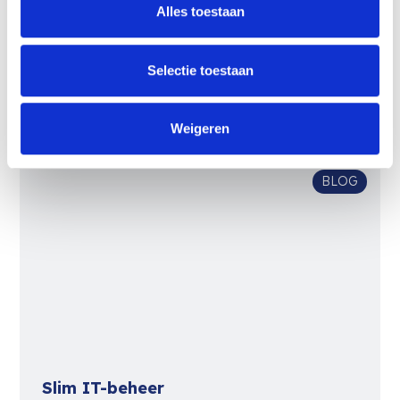
Boonman Bedden
Alles toestaan
Met de producten van M2C werken onze klanten
veilig, flexibel en zorgeloos. Op kantoor, thuis of
onderweg. Een kijkje achter de schermen bij 1 van
Selectie toestaan
onze klanten.
Lees meer
Weigeren
BLOG
Slim IT-beheer