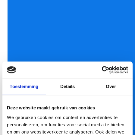
Nieuwe medewerkers snel aan het
werk
Wij regelen de techniek achter de schermen, zodat jij
je kunt richten op wat écht telt: je werk. Maar wat
gebeurt er eigenlijk achter die schermen?
Lees meer
Toestemming
Details
Over
NIEUWS
Deze website maakt gebruik van cookies
We gebruiken cookies om content en advertenties te
personaliseren, om functies voor social media te bieden
en om ons websiteverkeer te analyseren. Ook delen we