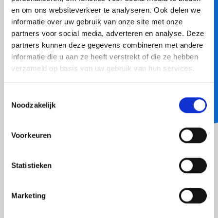
en om ons websiteverkeer te analyseren. Ook delen we
informatie over uw gebruik van onze site met onze
Cyber security assessment
partners voor social media, adverteren en analyse. Deze
Wij regelen de techniek achter de schermen, zodat jij
partners kunnen deze gegevens combineren met andere
je kunt richten op wat écht telt: je werk. Maar wat
informatie die u aan ze heeft verstrekt of die ze hebben
gebeurt er eigenlijk achter die schermen?
verzameld op basis van uw gebruik van hun services.
Lees meer
Toestemmingsselectie
Noodzakelijk
BLOG
Voorkeuren
Statistieken
Marketing