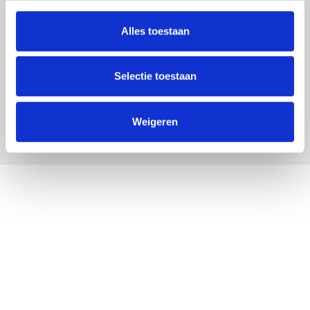
Nieuwe medewerkers snel aan het
werk
Alles toestaan
Wij regelen de techniek achter de schermen, zodat jij
je kunt richten op wat écht telt: je werk. Maar wat
gebeurt er eigenlijk achter die schermen?
Selectie toestaan
Lees meer
Weigeren