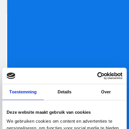
Biesieklette: hoe samenwerking
verder gaat dan techniek
Achter iedere werkende IT omgeving zitten mensen.
Mensen die samenwerken, meedenken en samen
uitdagingen oplossen.
Lees meer
BLOG
Toestemming
Details
Over
Deze website maakt gebruik van cookies
We gebruiken cookies om content en advertenties te
personaliseren, om functies voor social media te bieden