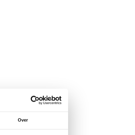
Werkweek
Afhankelijk van jouw
opleiding
Direct solliciteren
Over