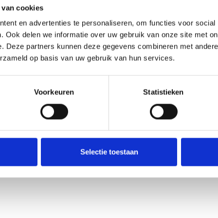
ek van de stoelmasseur
 van cookies
ent en advertenties te personaliseren, om functies voor social
. Ook delen we informatie over uw gebruik van onze site met on
e. Deze partners kunnen deze gegevens combineren met andere i
erzameld op basis van uw gebruik van hun services.
rkplek met fantastisch uitzicht over het
Voorkeuren
Statistieken
derdeel van het leukste team van
f kan zijn, en zich kan ontwikkelen. Als
 behalen we successen ook samen. Om te
tjes of gaan we bijvoorbeeld gezellig
Selectie toestaan
oeg ruimte om te leren over de wereld van