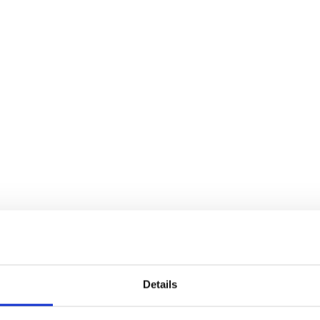
het naar een hoger niveau tillen van de IT
s en stageperiode)
 Haarlem
n Haarlem
Details