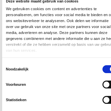
Deze website maakt gebruik van cookies
Je brengt een gezellige portie humor met je me
We gebruiken cookies om content en advertenties te
personaliseren, om functies voor social media te bieden en 
n wij bieden jou
ons websiteverkeer te analyseren. Ook delen we informatie
over uw gebruik van onze site met onze partners voor social
media, adverteren en analyse. Deze partners kunnen deze
Een fijne stage vergoeding (afhankelijk van je
gegevens combineren met andere informatie die u aan ze he
kennis en stageperiode)
verstrekt of die ze hebben verzameld op basis van uw gebru
Werken voor het leukste IT en telecom bedrijf v
van hun services.
Haarlem
Toestemmingsselectie
Ruimte voor eigen ontwikkeling, en het ontplooie
Noodzakelijk
van jouw creativiteit
Een gezellige stageplek op een geweldige locati
Voorkeuren
in Haarlem
Spectaculaire collega's en gave teamuitjes
Statistieken
Reiskosten vergoeding
Fijne extra's, waaronder elke twee weken het