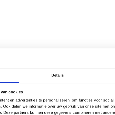
netverbinding iedere nacht kort wegvalt,
kers er last van krijgen.” Dat geldt ook
 gekeken of servers niet overbelast
 Ook back-ups worden proactief
a iemand gebruikt. Het gaat erom dat je
indelijk draait monitoring volgens Geert
 zorgen dat klanten gewoon door kunnen
Details
goed uit?
 van cookies
ent en advertenties te personaliseren, om functies voor social
. Ook delen we informatie over uw gebruik van onze site met on
e. Deze partners kunnen deze gegevens combineren met andere i